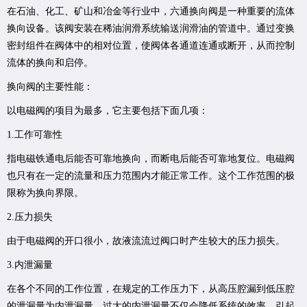
在石油、化工、矿山和冶金等行业中，六通换向阀是一种重要的流体
换向设备。该阀安装在稀油润滑系统输送润滑油的管道中。通过变换
密封组件在阀体中的相对位置，使阀体各通道连通或断开，从而控制
流体的换向和启停。
换向阀的主要性能：
以电磁阀的项目为最多，它主要包括下面几项：
1.工作可靠性
指电磁铁通电后能否可靠地换向，而断电后能否可靠地复位。电磁阀
也只有在一定的流量和压力范围内才能正常工作。这个工作范围的极
限称为换向界限。
2.压力损失
由于电磁阀的开口很小，故液流流过阀口时产生较大的压力损失。
3.内泄漏量
在各个不同的工作位置，在规定的工作压力下，从高压腔漏到低压腔
的泄漏量为内泄漏量。过大的内泄漏量不仅会降低系统的效率，引起