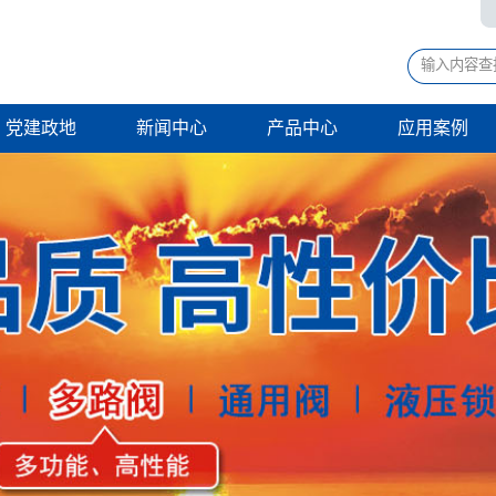
党建政地
新闻中心
产品中心
应用案例
齿轮泵
环卫机械
液压缸
钻探机械
多路换向阀
桩工机械
通用液压阀
矿山机械
液压锁
工程机械
液压系统
路桥机械
液压系统