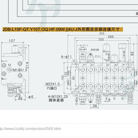
/www.lzzdkj.com/product/569.html