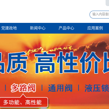
党建政地
新闻中心
产品中心
应用案例
齿轮泵
环卫机械
液压缸
钻探机械
多路换向阀
桩工机械
通用液压阀
矿山机械
液压锁
工程机械
液压系统
路桥机械
液压系统